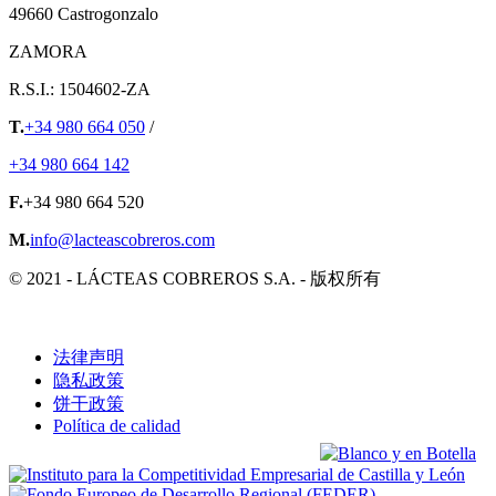
49660 Castrogonzalo
ZAMORA
R.S.I.: 1504602-ZA
T.
+34 980 664 050
/
+34 980 664 142
F.
+34 980 664 520
M.
info@lacteascobreros.com
© 2021 - LÁCTEAS COBREROS S.A. - 版权所有
法律声明
隐私政策
饼干政策
Política de calidad