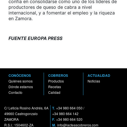
confía en consolidarse como uno de los líderes de
productores de queso de cabra a nivel
internacional, y a fomentar el empleo y la riqueza
en Zamora.
FUENTE EUROPA PRESS
CONÓCENOS
COBREROS
ACTUALIDAD
Quiénes somos
Productos
Noticias
Dónde estamos
Recetas
Contacto
Calidad
C/ Leticia Rosino Andrés, 6A
T.
+34 980 664 050
/
49660 Castrogonzalo
+34 980 664 142
ZAMORA
F.
+34 980 664 520
R.S.I.: 1504602-ZA
M.
info@lacteascobreros.com