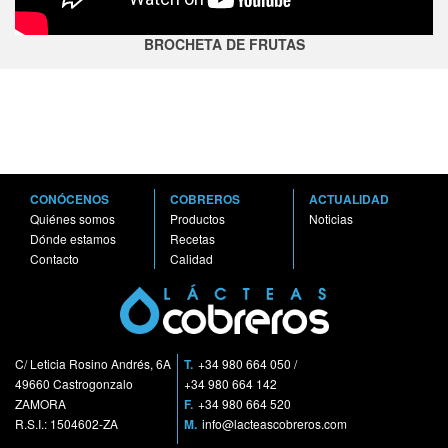
BROCHETA DE FRUTAS
CONÓCENOS
COBREROS
ACTUALIDAD
Quiénes somos
Productos
Noticias
Dónde estamos
Recetas
Contacto
Calidad
C/ Leticia Rosino Andrés, 6A
T.
+34 980 664 050
/
49660 Castrogonzalo
+34 980 664 142
ZAMORA
F.
+34 980 664 520
R.S.I.: 1504602-ZA
M.
info@lacteascobreros.com