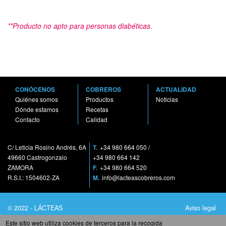
**Producto no apto para personas diabéticas.
CONÓCENOS
COBREROS
ACTUALIDAD
Quiénes somos
Productos
Noticias
Dónde estamos
Recetas
Contacto
Calidad
C/ Leticia Rosino Andrés, 6A
T.
+34 980 664 050
/
49660 Castrogonzalo
+34 980 664 142
ZAMORA
F.
+34 980 664 520
R.S.I.: 1504602-ZA
M.
info@lacteascobreros.com
© 2022 - LÁCTEAS
Aviso legal
COBREROS S.A. - Todos
Política de privacidad
Este sitio web utiliza cookies de terceros para la recogida