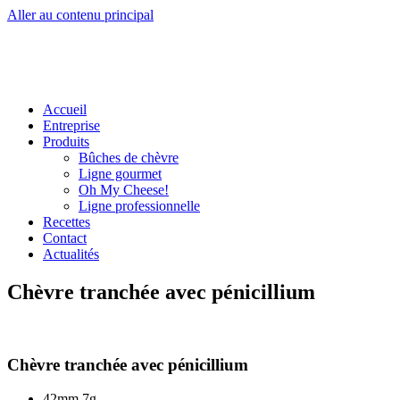
Aller au contenu principal
Accueil
Entreprise
Produits
Bûches de chèvre
Ligne gourmet
Oh My Cheese!
Ligne professionnelle
Recettes
Contact
Actualités
Chèvre tranchée avec pénicillium
Chèvre tranchée avec pénicillium
42mm 7g