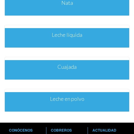
Nata
Leche líquida
Cuajada
Leche en polvo
CONÓCENOS
COBREROS
ACTUALIDAD