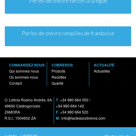
Perles de chèvre farcies à la figue
Perles de chèvre remplies de framboise
CONNAISSEZ NOUS
COBREROS
ACTUALITÉ
Qui sommes nous
Produits
Actualités
Où sommes nous
Recettes
Contact
Qualité
C/ Leticia Rosino Andrés, 6A
T.
+34 980 664 050
/
49660 Castrogonzalo
+34 980 664 142
ZAMORA
F.
+34 980 664 520
R.S.I.: 1504602-ZA
M.
info@lacteascobreros.com